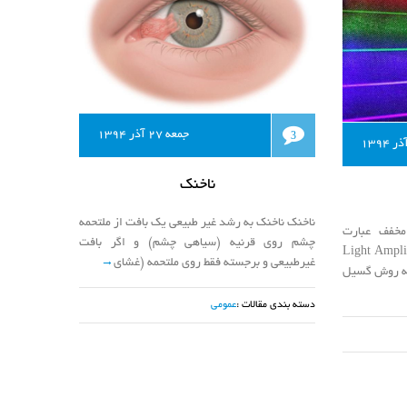
جمعه 27 آذر 1394
3
ناخنک
ناخنک ناخنک به رشد غیر طبیعی یک بافت از ملتحمه
زر (به انگلیسی: Laser) مخفف عبارت
چشم روی قرنیه (سیاهی چشم) و اگر بافت
«Light Ampli
غیرطبیعی و برجسته فقط روی ملتحمه (غشای
→
 نور به روش گسیل
دسته بندی مقالات :
عمومی