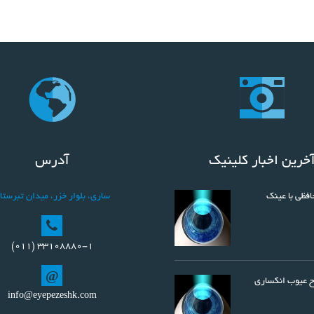
خرین اخبار کلینیک
آدرس
فظی با عینک
ساري، بلوار خزر، میدان تبرستا
(011) 33108880-1
@
ح عیوب انکساری
info@eyepezeshk.com