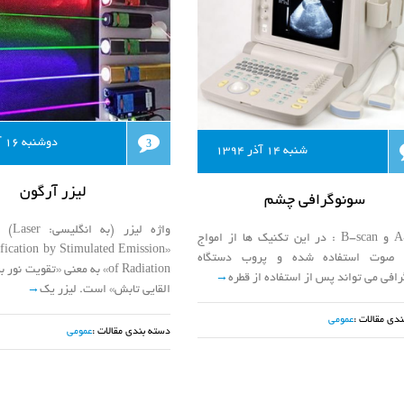
دوشنبه 16 آذر 1394
3
شنبه 14 آذر 1394
لیزر آرگون
سونوگرافی چشم
واژه لی
A-scan و B-scan : در این تکنیک ها از امواج
fication by Stimulated Emission
 صوت استفاده شده و پروب دستگاه
of Radiation» به معنی «تقویت
افی می تواند پس از استفاده از قطره
→
القایی تابش» است. لیزر یک
→
دی مقالات :
عمومی
دسته بندی مقالات :
عمومی